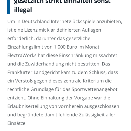
gesetzlich strikt einhalten sonst
illegal
Um in Deutschland Internetglücksspiele anzubieten,
ist eine Lizenz mit klar definierten Auflagen
erforderlich, darunter das gesetzliche
Einzahlungslimit von 1.000 Euro im Monat.
ElectraWorks hat diese Einschränkung missachtet
und die Zuwiderhandlung nicht bestritten. Das
Frankfurter Landgericht kam zu dem Schluss, dass
ein Verstoß gegen dieses zentrale Kriterium die
rechtliche Grundlage für das Sportwettenangebot
entzieht. Ohne Einhaltung der Vorgabe war die
Erlaubniserteilung von vornherein ausgeschlossen
und begründete damit fehlende Zulässigkeit aller
Einsätze.