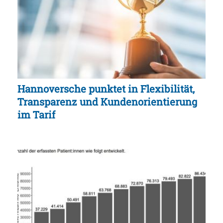
Hannoversche punktet in Flexibilität,
Transparenz und Kundenorientierung
im Tarif