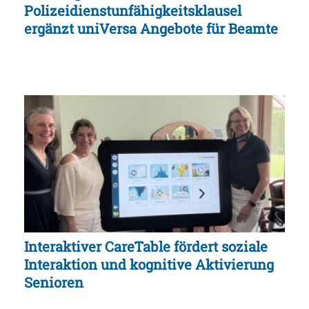
Polizeidienstunfähigkeitsklausel
ergänzt uniVersa Angebote für Beamte
Interaktiver CareTable fördert soziale
Interaktion und kognitive Aktivierung
Senioren