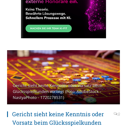
Gericht sieht keine Kenntnis oder Vorsatz beim
Glücksspielkunden vorliegt (Foto: AdobeStock -
NastyaPhoto - 1720278531)
Gericht sieht keine Kenntnis oder
0
Vorsatz beim Glücksspielkunden