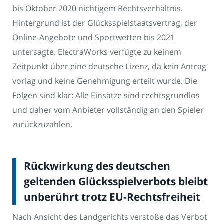
bis Oktober 2020 nichtigem Rechtsverhältnis.
Hintergrund ist der Glücksspielstaatsvertrag, der
Online-Angebote und Sportwetten bis 2021
untersagte. ElectraWorks verfügte zu keinem
Zeitpunkt über eine deutsche Lizenz, da kein Antrag
vorlag und keine Genehmigung erteilt wurde. Die
Folgen sind klar: Alle Einsätze sind rechtsgrundlos
und daher vom Anbieter vollständig an den Spieler
zurückzuzahlen.
Rückwirkung des deutschen
geltenden Glücksspielverbots bleibt
unberührt trotz EU-Rechtsfreiheit
Nach Ansicht des Landgerichts verstoße das Verbot