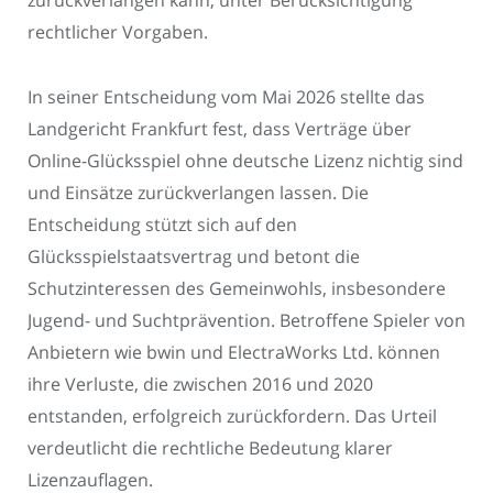
zurückverlangen kann, unter Berücksichtigung
rechtlicher Vorgaben.
In seiner Entscheidung vom Mai 2026 stellte das
Landgericht Frankfurt fest, dass Verträge über
Online-Glücksspiel ohne deutsche Lizenz nichtig sind
und Einsätze zurückverlangen lassen. Die
Entscheidung stützt sich auf den
Glücksspielstaatsvertrag und betont die
Schutzinteressen des Gemeinwohls, insbesondere
Jugend- und Suchtprävention. Betroffene Spieler von
Anbietern wie bwin und ElectraWorks Ltd. können
ihre Verluste, die zwischen 2016 und 2020
entstanden, erfolgreich zurückfordern. Das Urteil
verdeutlicht die rechtliche Bedeutung klarer
Lizenzauflagen.