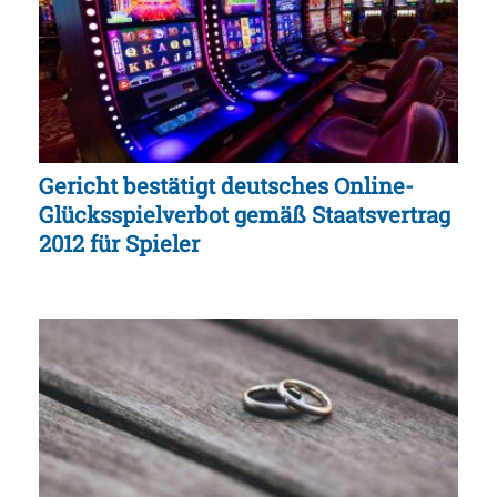
Gericht bestätigt deutsches Online-
Glücksspielverbot gemäß Staatsvertrag
2012 für Spieler