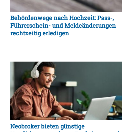
Behördenwege nach Hochzeit: Pass-,
Führerschein- und Meldeänderungen
rechtzeitig erledigen
Neobroker bieten günstige