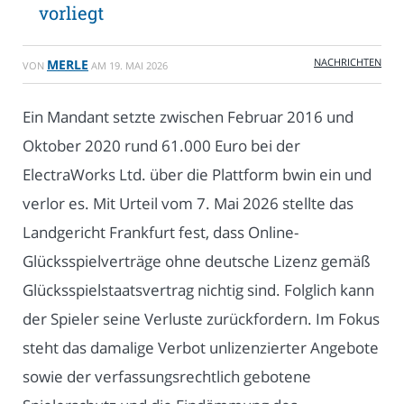
vorliegt
NACHRICHTEN
MERLE
VON
AM
19. MAI 2026
Ein Mandant setzte zwischen Februar 2016 und
Oktober 2020 rund 61.000 Euro bei der
ElectraWorks Ltd. über die Plattform bwin ein und
verlor es. Mit Urteil vom 7. Mai 2026 stellte das
Landgericht Frankfurt fest, dass Online-
Glücksspielverträge ohne deutsche Lizenz gemäß
Glücksspielstaatsvertrag nichtig sind. Folglich kann
der Spieler seine Verluste zurückfordern. Im Fokus
steht das damalige Verbot unlizenzierter Angebote
sowie der verfassungsrechtlich gebotene