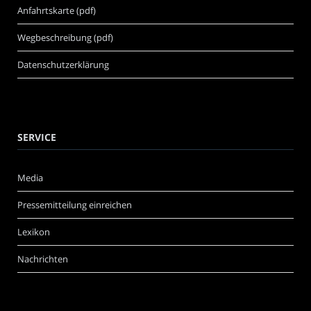
Anfahrtskarte (pdf)
Wegbeschreibung (pdf)
Datenschutzerklärung
SERVICE
Media
Pressemitteilung einreichen
Lexikon
Nachrichten