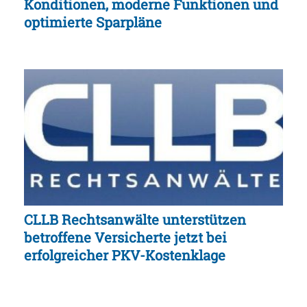
Konditionen, moderne Funktionen und
optimierte Sparpläne
CLLB Rechtsanwälte unterstützen
betroffene Versicherte jetzt bei
erfolgreicher PKV-Kostenklage