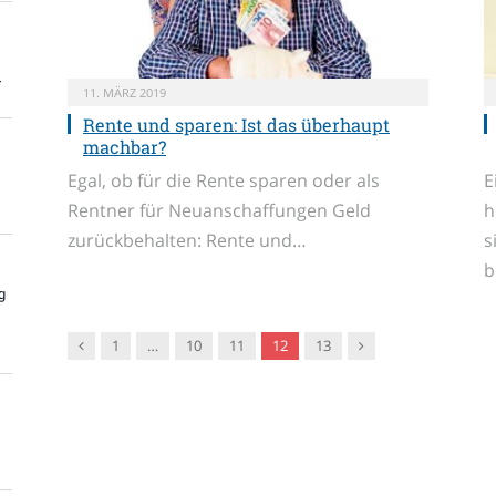
r
11. MÄRZ 2019
Rente und sparen: Ist das überhaupt
machbar?
Egal, ob für die Rente sparen oder als
E
Rentner für Neuanschaffungen Geld
h
zurückbehalten: Rente und…
s
b
g
Vorgänger
Nachfolger
1
…
10
11
12
13