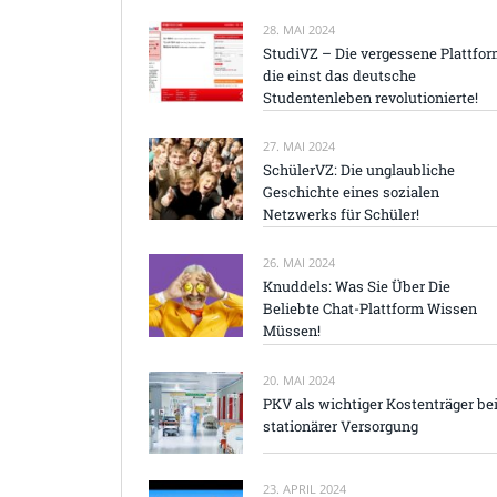
28. MAI 2024
StudiVZ – Die vergessene Plattfor
die einst das deutsche
Studentenleben revolutionierte!
27. MAI 2024
SchülerVZ: Die unglaubliche
Geschichte eines sozialen
Netzwerks für Schüler!
26. MAI 2024
Knuddels: Was Sie Über Die
Beliebte Chat-Plattform Wissen
Müssen!
20. MAI 2024
PKV als wichtiger Kostenträger be
stationärer Versorgung
23. APRIL 2024