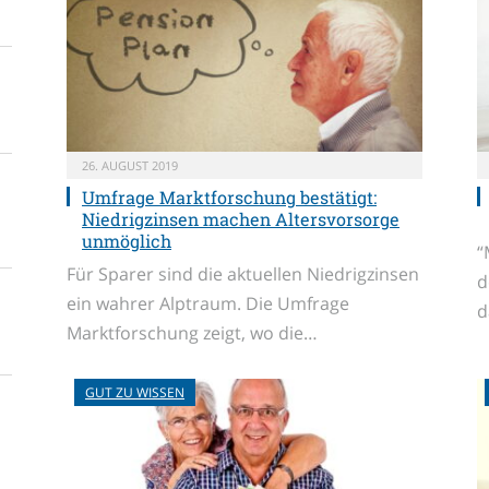
26. AUGUST 2019
Umfrage Marktforschung bestätigt:
Niedrigzinsen machen Altersvorsorge
unmöglich
“
Für Sparer sind die aktuellen Niedrigzinsen
d
ein wahrer Alptraum. Die Umfrage
d
Marktforschung zeigt, wo die…
GUT ZU WISSEN