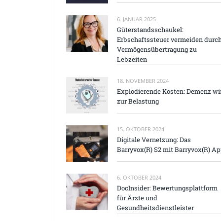
6. JANUAR 2025
Güterstandsschaukel:
Erbschaftssteuer vermeiden durc
Vermögensübertragung zu
Lebzeiten
18. NOVEMBER 2024
Explodierende Kosten: Demenz wi
zur Belastung
15. OKTOBER 2024
Digitale Vernetzung: Das
Barryvox(R) S2 mit Barryvox(R) A
6. OKTOBER 2024
DocInsider: Bewertungsplattform
für Ärzte und
Gesundheitsdienstleister