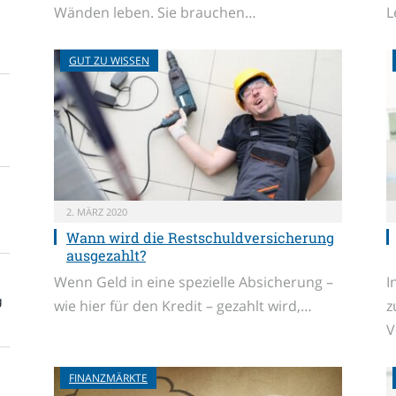
Wänden leben. Sie brauchen…
L
GUT ZU WISSEN
2. MÄRZ 2020
Wann wird die Restschuldversicherung
ausgezahlt?
Wenn Geld in eine spezielle Absicherung –
I
g
wie hier für den Kredit – gezahlt wird,…
z
V
FINANZMÄRKTE