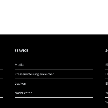
SERVICE
S
Media
B
Pressemitteilung einreichen
B
Lexikon
B
Nachrichten
Y
Y