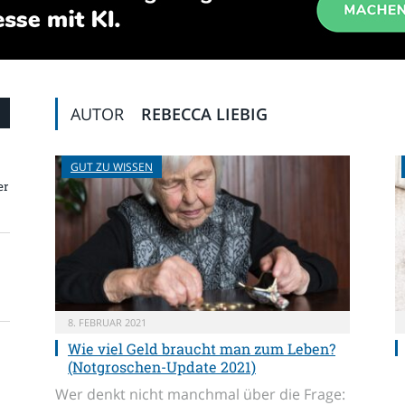
AUTOR
REBECCA LIEBIG
GUT ZU WISSEN
er
8. FEBRUAR 2021
Wie viel Geld braucht man zum Leben?
(Notgroschen-Update 2021)
Wer denkt nicht manchmal über die Frage: