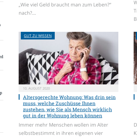
W
„Wie viel Geld braucht man zum Leben?“
T
nach?…
B
h
GUT ZU WISSEN
rd
10. AUGUST 2020
pp
Altersgerechte Wohnung: Was drin sein
muss, welche Zuschüsse Ihnen
zustehen, wie Sie als Mensch wirklich
gut in der Wohnung leben können
Immer mehr Menschen wollen im Alter
D
selbstbestimmt in ihren eigenen vier
K